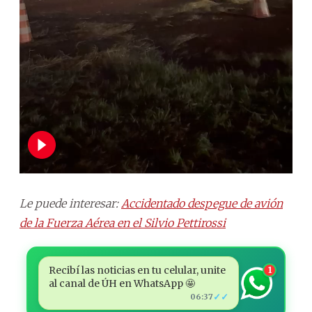
Le puede interesar:
Accidentado despegue de avión
de la Fuerza Aérea en el Silvio Pettirossi
Recibí las noticias en tu celular, unite
1
al canal de ÚH en WhatsApp 🤩
✓✓
06:37