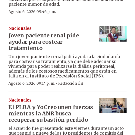
paciente menor de edad.
Agosto 6, 2026 09:46 p. m.
Nacionales
Joven paciente renal pide
ayudar para costear
tratamiento
Una joven
paciente renal
pidió ayuda a la ciudadanía
para costear su tratamiento, ya que debe adecuar su
vivienda para poder realizarse la diálisis peritoneal,
además de los costosos medicamentos que están en
falta en el
Instituto de Previsión Social
(
IPS
).
·
Agosto 6, 2026 09:14 p. m.
Redacción ÚH
Nacionales
El PLRA y YoCreo unen fuerzas
mientras la ANR busca
recuperar su bastión perdido
El acuerdo fue presentado este viernes durante un acto
que reunió a nueve de los 10 presidentes de comités del