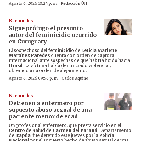
·
Agosto 6, 2026 10:24 p. m.
Redacción ÚH
Nacionales
Sigue prófugo el presunto
autor del feminicidio ocurrido
en Curuguaty
El sospechoso del
feminicidio
de
Leticia Marlene
Martínez Paredes
cuenta con orden de captura
internacional ante sospechas de que habría huido hacia
Brasil
. La víctima había denunciado violencia y
obtenido una orden de alejamiento.
·
Agosto 6, 2026 09:56 p. m.
Carlos Aquino
Nacionales
Detienen a enfermero por
supuesto abuso sexual de una
paciente menor de edad
Un profesional enfermero, que presta servicio en el
Centro de Salud de Carmen del Paraná
, Departamento
de
Itapúa
, fue detenido este jueves por la
Policía
Nacional
por el supuesto hecho de abuso sexual de una