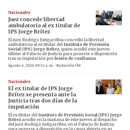
Nacionales
Juez concede libertad
ambulatoria al ex titular de
IPS Jorge Brítez
El juez Rodrigo Estigarribia concedió la libertad
ambulatoria al ex titular del
Instituto de Previsión
Social
(
IPS
)
Jorge Brítez
, quien acudió este jueves
último al Palacio de Justicia para ponerse a disposición
tras su imputación por
lesión de confianza
.
·
Agosto 6, 2026 09:32 a. m.
Redacción ÚH
Nacionales
El ex titular de IPS Jorge
Brítez se presenta ante la
Justicia tras dos días de la
imputación
El ex titular del
Instituto de Previsión Social
(
IPS
)
Jorge
Britez
acudió en la mañana de este jueves al despacho
del juez Rodrigo Estigarribia, en el Palacio de Justicia,
para ponerse a disposición en la causa abierta en su