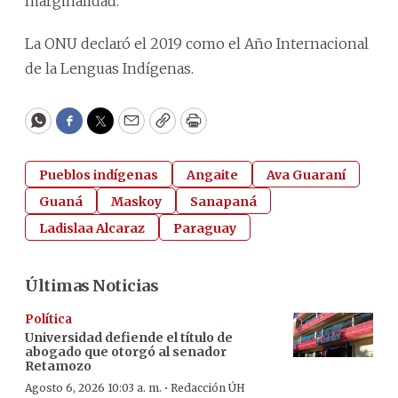
marginalidad.
La ONU declaró el 2019 como el Año Internacional
de la Lenguas Indígenas.
WhatsApp
Facebook
Twitter
Email
Copy
Print
Pueblos indígenas
Angaite
Ava Guaraní
Guaná
Maskoy
Sanapaná
Ladislaa Alcaraz
Paraguay
Últimas Noticias
Política
Universidad defiende el título de
abogado que otorgó al senador
Retamozo
·
Agosto 6, 2026 10:03 a. m.
Redacción ÚH