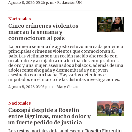
·
Agosto 8, 2026 05:26 p. m.
Redacción ÚH
Nacionales
Cinco crímenes violentos
marcan la semana y
conmocionan al país
La primera semana de agosto estuvo marcada por cinco
principales crímenes violentos que conmocionan al
país. Las víctimas son un recién nacido ahorcado con
un alambre y arrojado a una letrina, dos compradores
de oro y una mujer, asesinados a balazos, además de una
adolescente ahogada y desmembrada y un joven
asesinado con un hacha. Hay varios detenidos e
imputados en el marco de las distintas investigaciones.
·
Agosto 8, 2026 03:03 p. m.
Mary Glezcu
Nacionales
Caazapá despide a Roselín
entre lágrimas, mucho dolor y
un fuerte pedido de justicia
Los restos mortales de la adolescente
Roselín
Florentín