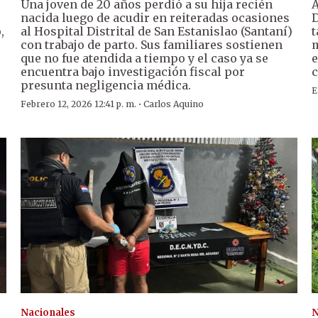
Una joven de 20 años perdió a su hija recién
A
nacida luego de acudir en reiteradas ocasiones
D
,
al Hospital Distrital de San Estanislao (Santaní)
t
con trabajo de parto. Sus familiares sostienen
m
que no fue atendida a tiempo y el caso ya se
e
encuentra bajo investigación fiscal por
c
presunta negligencia médica.
E
·
Febrero 12, 2026 12:41 p. m.
Carlos Aquino
Nacionales
N