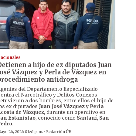
acionales
Detienen a hijo de ex diputados Juan
José Vázquez y Perla de Vázquez en
procedimiento antidroga
gentes del Departamento Especializado
ontra el Narcotráfico y Delitos Conexos
etuvieron a dos hombres, entre ellos el hijo de
os ex diputados
Juan José Vázquez
y
Perla
costa de Vázquez
, durante un operativo en
an Estanislao
, conocido como
Santaní
,
San
Pedro
.
·
ayo 26, 2026 01:41 p. m.
Redacción ÚH