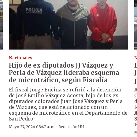
Nacionales
N
Hijo de ex diputados JJ Vázquez y
Perla de Vázquez lideraba esquema
de microtráfico, según Fiscalía
El fiscal Jorge Encina se refirió a la detención
A
de José Emilio Vázquez Acosta, hijo de los ex
C
diputados colorados Juan José Vázquez y Perla
d
de Vázquez, que está relacionado con un
l
esquema de microtráfico en el Departamento de
A
San Pedro.
S
·
Mayo 27, 2026 08:47 a. m.
Redacción ÚH
M