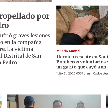
ropellado por
dro
sufrió graves lesiones
lo en la compañía
re
. La víctima
Mundo Animal
l Distrital de San
Heroico rescate en San
Bomberos voluntarios 
n Pedro
.
un gatito que cayó a un
·
Julio 21, 2026 05:35 p. m.
Carlos Aq