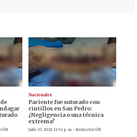
Nacionales
 de
Paciente fue suturado con
indagar
cintillos en San Pedro:
uturado
¿Negligencia o una técnica
extrema?
·
n ÚH
Julio 27, 2026 12:54 p. m.
Redacción ÚH