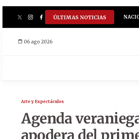
NACI
ÚLTIMAS NOTICIAS
twitter
instagram
facebook
tiktok
youtube
spotify
06 ago 2026
Arte y Espectáculos
Agenda veraniega
apodera del prime