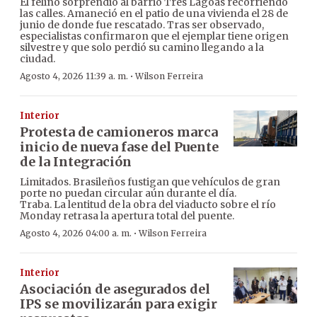
El felino sorprendió al barrio Três Lagoas recorriendo
las calles. Amaneció en el patio de una vivienda el 28 de
junio de donde fue rescatado. Tras ser observado,
especialistas confirmaron que el ejemplar tiene origen
silvestre y que solo perdió su camino llegando a la
ciudad.
·
Agosto 4, 2026 11:39 a. m.
Wilson Ferreira
Interior
Protesta de camioneros marca
inicio de nueva fase del Puente
de la Integración
Limitados. Brasileños fustigan que vehículos de gran
porte no puedan circular aún durante el día.
Traba. La lentitud de la obra del viaducto sobre el río
Monday retrasa la apertura total del puente.
·
Agosto 4, 2026 04:00 a. m.
Wilson Ferreira
Interior
Asociación de asegurados del
IPS se movilizarán para exigir