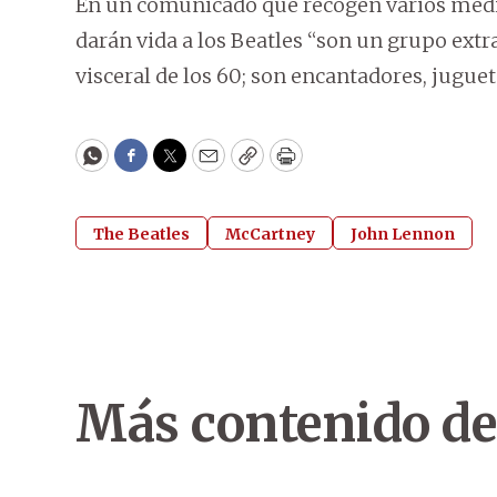
En un comunicado que recogen varios medi
darán vida a los Beatles “son un grupo ext
visceral de los 60; son encantadores, juguet
WhatsApp
Facebook
Twitter
Email
Copy
Print
The Beatles
McCartney
John Lennon
Más contenido de