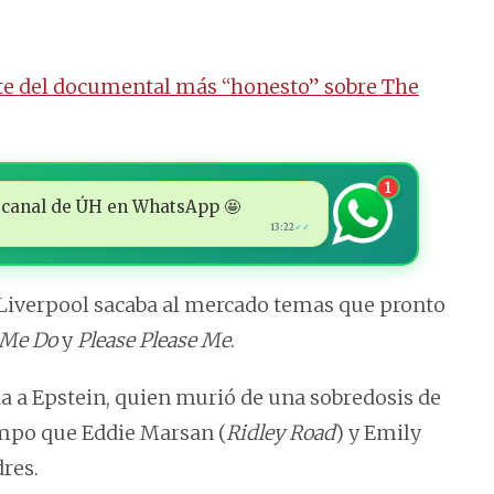
te del documental más “honesto” sobre The
1
 al canal de ÚH en WhatsApp 🤩
13:22
✓✓
 Liverpool sacaba al mercado temas que pronto
 Me Do
y
Please Please Me
.
da a Epstein, quien murió de una sobredosis de
empo que Eddie Marsan (
Ridley Road
) y Emily
res.