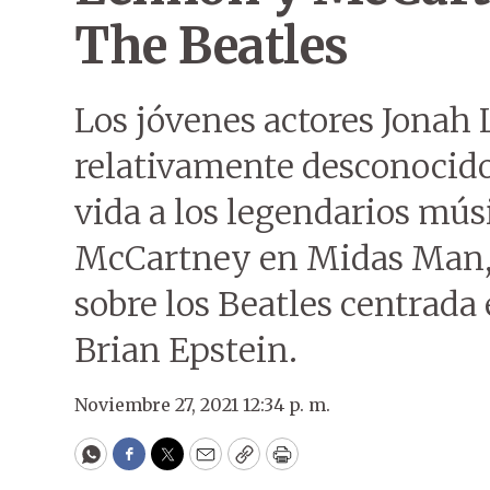
The Beatles
Los jóvenes actores Jonah 
relativamente desconocidos
vida a los legendarios mú
McCartney en Midas Man, l
sobre los Beatles centrada
Brian Epstein.
Noviembre 27, 2021 12:34 p. m.
WhatsApp
Facebook
Twitter
Email
Copy
Print