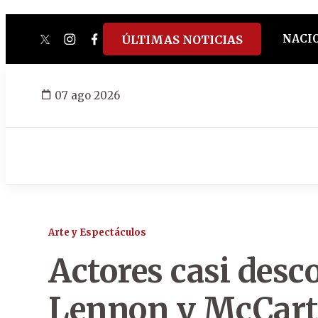
NACI
ÚLTIMAS NOTICIAS
twitter
instagram
facebook
tiktok
youtube
spotify
07 ago 2026
Arte y Espectáculos
Actores casi desc
Lennon y McCartn