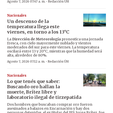
·
Agosto 7, 2026 07:47 a. m.
Redacción ÚH
Nacionales
Un descenso de la
temperatura llega este
viernes, en torno a los 13°C
La
Dirección de Meteorología
pronostica una jornada
fresca, con cielo mayormente nublado y vientos
moderados del sur para este viernes. La temperatura
oscilará entre 13 y 20°C, mientras que la humedad será
alta, alrededor de 80%.
·
Agosto 7, 2026 07:12 a. m.
Redacción ÚH
Nacionales
Lo que tenés que saber:
Buscando oro hallan la
muerte, Brítez libre y
laboratorio ilegal de tirzepatida
Dos hombres que buscaban comprar oro fueron
asesinados a balazos en Encarnación y hay dos
personas detenidas, el ex titular del IPS Jorge Brítez, fue