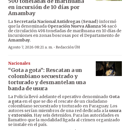
500 toneladas de marihuana
en incursión de 10 días por
Amambay
La
Secretaría Nacional Antidrogas
(
Senad
) informó
que la denominada
Operación Nueva Alianza 56
sacó
de circulación 498 toneladas de marihuana en 10 días de
incursiones en zonas boscosas por el Departamento de
Amambay
.
·
Agosto 7, 2026 08:21 a. m.
Redacción ÚH
Nacionales
“Gota a gota”: Rescatan a un
colombiano secuestrado y
torturado y desmantelan una
banda de usura
La Policía llevó adelante el operativo denominado
Gota
a gota
en el que se dio el rescate de un ciudadano
colombiano secuestrado y torturado en Paraguay. Los
autores serían miembros de una red dedicada a la
usura
y
extorsión
. Hay seis detenidos. Para las autoridades es
llamativo que la modalidad ligada al crimen organizado
se instale en el país.