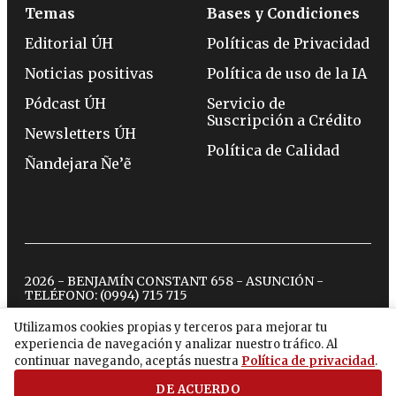
Temas
Bases y Condiciones
Editorial ÚH
Políticas de Privacidad
Noticias positivas
Política de uso de la IA
Pódcast ÚH
Servicio de
Suscripción a Crédito
Newsletters ÚH
Política de Calidad
Ñandejara Ñe’ẽ
2026 - BENJAMÍN CONSTANT 658 - ASUNCIÓN -
TELÉFONO:
(0994) 715 715
Utilizamos cookies propias y terceros para mejorar tu
experiencia de navegación y analizar nuestro tráfico. Al
twitter
instagram
facebook
tiktok
youtube
spotify
continuar navegando, aceptás nuestra
Política de privacidad
.
DE ACUERDO