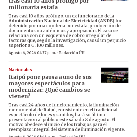
tras casi 10 años prófugo por
millonaria estafa
Tras casi 10 años prófugo, un ex funcionario de la
Administración Nacional de Electricidad (ANDE)
fue
detenido por una condena por estafa, producción de
documentos no auténticos y apropiación. El caso se
relaciona con un esquema de cobro irregular de
facturas que, según la investigación, causó un perjuicio
superior a G. 100 millones.
·
Agosto 6, 2026 04:37 p. m.
Redacción ÚH
Nacionales
Itaipú pone pausa a uno de sus
mayores espectáculos para
modernizar: ¿Qué cambios se
vienen?
Tras casi 24 años de funcionamiento, la iluminación
monumental de Itaipú, consistente en el tradicional
espectáculo de luces y sonidos, hará su última
presentación al público este sábado 8 de agosto. El
motivo obedece al inicio de los trabajos para el
reemplazo integral del sistema de iluminación vigente.
Agosto 6, 2026 01:46 p. m.
Redacción ÚH