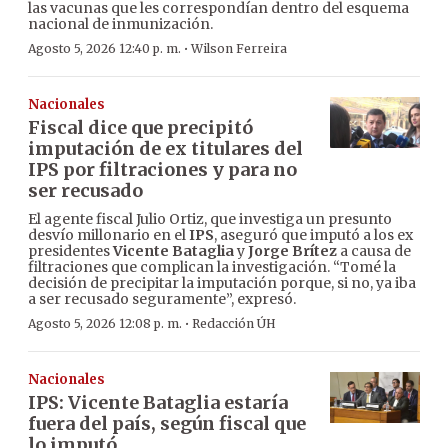
las vacunas que les correspondían dentro del esquema
nacional de inmunización.
·
Agosto 5, 2026 12:40 p. m.
Wilson Ferreira
Nacionales
Fiscal dice que precipitó
imputación de ex titulares del
IPS por filtraciones y para no
ser recusado
El agente fiscal Julio Ortiz, que investiga un presunto
desvío millonario en el
IPS
, aseguró que imputó a los ex
presidentes
Vicente Bataglia
y
Jorge Brítez
a causa de
filtraciones que complican la investigación. “Tomé la
decisión de precipitar la imputación porque, si no, ya iba
a ser recusado seguramente”, expresó.
·
Agosto 5, 2026 12:08 p. m.
Redacción ÚH
Nacionales
IPS: Vicente Bataglia estaría
fuera del país, según fiscal que
lo imputó