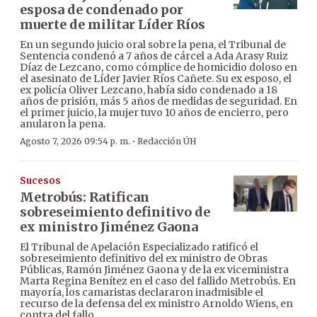
esposa de condenado por
muerte de militar Líder Ríos
En un segundo juicio oral sobre la pena, el Tribunal de
Sentencia condenó a 7 años de cárcel a Ada Arasy Ruiz
Díaz de Lezcano, como cómplice de homicidio doloso en
el asesinato de Líder Javier Ríos Cañete. Su ex esposo, el
ex policía Oliver Lezcano, había sido condenado a 18
años de prisión, más 5 años de medidas de seguridad. En
el primer juicio, la mujer tuvo 10 años de encierro, pero
anularon la pena.
·
Agosto 7, 2026 09:54 p. m.
Redacción ÚH
Sucesos
Metrobús: Ratifican
sobreseimiento definitivo de
ex ministro Jiménez Gaona
El Tribunal de Apelación Especializado ratificó el
sobreseimiento definitivo del ex ministro de Obras
Públicas, Ramón Jiménez Gaona y de la ex viceministra
Marta Regina Benítez en el caso del fallido Metrobús. En
mayoría, los camaristas declararon inadmisible el
recurso de la defensa del ex ministro Arnoldo Wiens, en
contra del fallo.