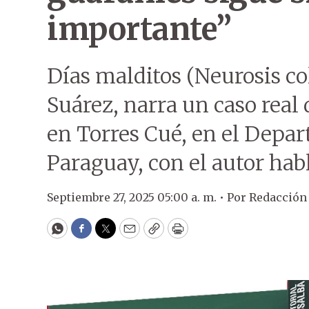
importante”
Días malditos (Neurosis col
Suárez, narra un caso real 
en Torres Cué, en el Depa
Paraguay, con el autor hab
Septiembre 27, 2025 05:00 a. m. •
Por
Redacción
WhatsApp
Facebook
Twitter
Email
Copy
Print