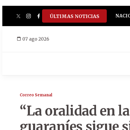
NACI
ÚLTIMAS NOTICIAS
twitter
instagram
facebook
tiktok
youtube
spotify
07 ago 2026
Correo Semanal
“La oralidad en la
guaraníes sigue 