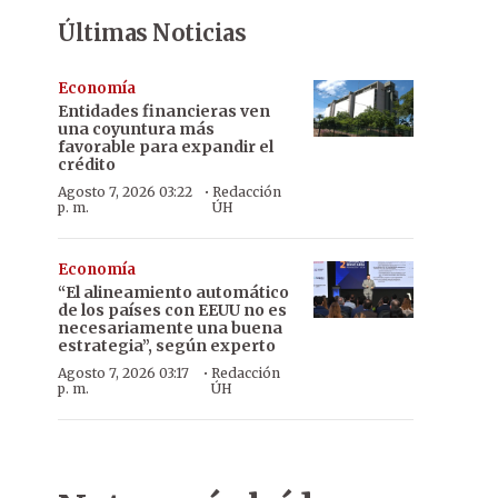
Últimas Noticias
Economía
Entidades financieras ven
una coyuntura más
favorable para expandir el
crédito
·
Agosto 7, 2026 03:22
Redacción
p. m.
ÚH
Economía
“El alineamiento automático
de los países con EEUU no es
necesariamente una buena
estrategia”, según experto
·
Agosto 7, 2026 03:17
Redacción
p. m.
ÚH