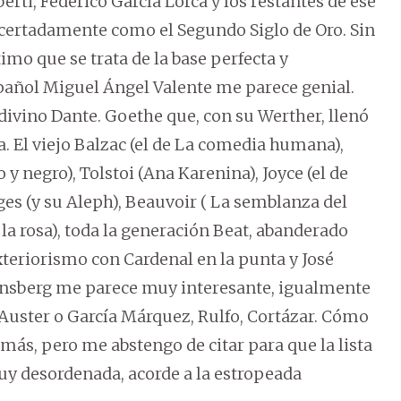
erti, Federico García Lorca y los restantes de ese
certadamente como el Segundo Siglo de Oro. Sin
imo que se trata de la base perfecta y
spañol Miguel Ángel Valente me parece genial.
divino Dante. Goethe que, con su Werther, llenó
. El viejo Balzac (el de La comedia humana),
 y negro), Tolstoi (Ana Karenina), Joyce (el de
ges (y su Aleph), Beauvoir ( La semblanza del
la rosa), toda la generación Beat, abanderado
Exteriorismo con Cardenal en la punta y José
insberg me parece muy interesante, igualmente
 Auster o García Márquez, Rulfo, Cortázar. Cómo
 más, pero me abstengo de citar para que la lista
uy desordenada, acorde a la estropeada