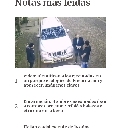
Notas más leídas
Video: Identifican a los ejecutados en
un parque ecológico de Encarnación y
aparecen imágenes claves
Encarnación: Hombres asesinados iban
a comprar oro, uno recibió 8 balazos y
otro uno en la boca
Hallan a adolescente de 14 años