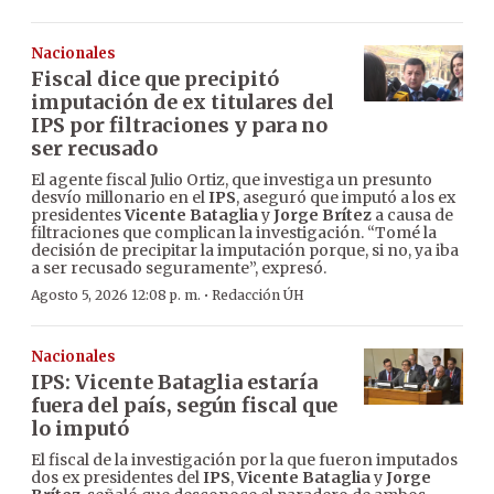
Nacionales
Fiscal dice que precipitó
imputación de ex titulares del
IPS por filtraciones y para no
ser recusado
El agente fiscal Julio Ortiz, que investiga un presunto
desvío millonario en el
IPS
, aseguró que imputó a los ex
presidentes
Vicente Bataglia
y
Jorge Brítez
a causa de
filtraciones que complican la investigación. “Tomé la
decisión de precipitar la imputación porque, si no, ya iba
a ser recusado seguramente”, expresó.
·
Agosto 5, 2026 12:08 p. m.
Redacción ÚH
Nacionales
IPS: Vicente Bataglia estaría
fuera del país, según fiscal que
lo imputó
El fiscal de la investigación por la que fueron imputados
dos ex presidentes del
IPS
,
Vicente Bataglia
y
Jorge