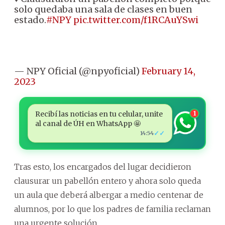
solo quedaba una sala de clases en buen
estado.
#NPY
pic.twitter.com/f1RCAuYSwi
— NPY Oficial (@npyoficial)
February 14,
2023
Recibí las noticias en tu celular, unite
1
al canal de ÚH en WhatsApp 🤩
✓✓
14:54
Tras esto, los encargados del lugar decidieron
clausurar un pabellón entero y ahora solo queda
un aula que deberá albergar a medio centenar de
alumnos, por lo que los padres de familia reclaman
una urgente solución.