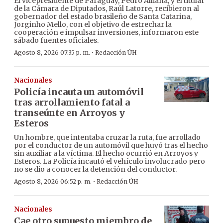
El vicepresidente de Paraguay, Pedro Alliana, y el titular
de la Cámara de Diputados, Raúl Latorre, recibieron al
gobernador del estado brasileño de Santa Catarina,
Jorginho Mello, con el objetivo de estrechar la
cooperación e impulsar inversiones, informaron este
sábado fuentes oficiales.
·
Agosto 8, 2026 07:35 p. m.
Redacción ÚH
Nacionales
Policía incauta un automóvil
tras arrollamiento fatal a
transeúnte en Arroyos y
Esteros
Un hombre, que intentaba cruzar la ruta, fue arrollado
por el conductor de un automóvil que huyó tras el hecho
sin auxiliar a la víctima. El hecho ocurrió en Arroyos y
Esteros. La Policía incautó el vehículo involucrado pero
no se dio a conocer la detención del conductor.
·
Agosto 8, 2026 06:52 p. m.
Redacción ÚH
Nacionales
Cae otro supuesto miembro de