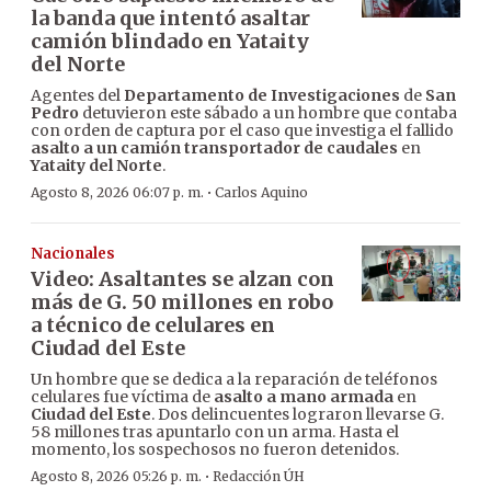
la banda que intentó asaltar
camión blindado en Yataity
del Norte
Agentes del
Departamento de Investigaciones
de
San
Pedro
detuvieron este sábado a un hombre que contaba
con orden de captura por el caso que investiga el fallido
asalto a un camión transportador de caudales
en
Yataity del Norte
.
·
Agosto 8, 2026 06:07 p. m.
Carlos Aquino
Nacionales
Video: Asaltantes se alzan con
más de G. 50 millones en robo
a técnico de celulares en
Ciudad del Este
Un hombre que se dedica a la reparación de teléfonos
celulares fue víctima de
asalto a mano armada
en
Ciudad del Este
. Dos delincuentes lograron llevarse G.
58 millones tras apuntarlo con un arma. Hasta el
momento, los sospechosos no fueron detenidos.
·
Agosto 8, 2026 05:26 p. m.
Redacción ÚH