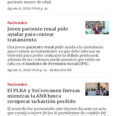
paciente menor de edad.
Agosto 6, 2026 09:46 p. m.
Nacionales
Joven paciente renal pide
ayudar para costear
tratamiento
Una joven
paciente renal
pidió ayuda a la ciudadanía
para costear su tratamiento, ya que debe adecuar su
vivienda para poder realizarse la diálisis peritoneal,
además de los costosos medicamentos que están en
falta en el
Instituto de Previsión Social
(
IPS
).
·
Agosto 6, 2026 09:14 p. m.
Redacción ÚH
Nacionales
El PLRA y YoCreo unen fuerzas
mientras la ANR busca
recuperar su bastión perdido
El acuerdo fue presentado este viernes durante un acto
que reunió a nueve de los 10 presidentes de comités del