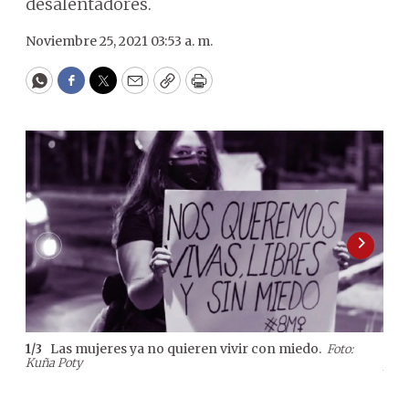
desalentadores.
Noviembre 25, 2021 03:53 a. m.
WhatsApp
Facebook
Twitter
Email
Copy
Print
Las mujeres ya no quieren vivir con miedo.
1
/
3
Foto:
2
/
3
Kuña Poty
juev
Kuña