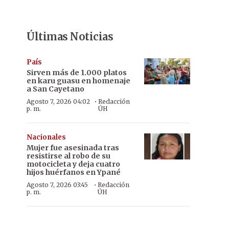
Últimas Noticias
País
Sirven más de 1.000 platos
en karu guasu en homenaje
a San Cayetano
·
Agosto 7, 2026 04:02
Redacción
p. m.
ÚH
Nacionales
Mujer fue asesinada tras
resistirse al robo de su
motocicleta y deja cuatro
hijos huérfanos en Ypané
·
Agosto 7, 2026 03:45
Redacción
p. m.
ÚH