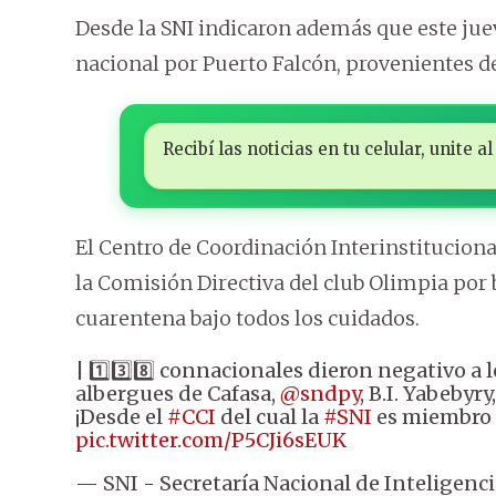
Desde la SNI indicaron además que este jue
nacional por Puerto Falcón, provenientes d
Recibí las noticias en tu celular, unite
El Centro de Coordinación Interinstitucional
la Comisión Directiva del club Olimpia por 
cuarentena bajo todos los cuidados.
| 1️⃣3️⃣8️⃣ connacionales dieron negativo a 
albergues de Cafasa,
@sndpy
, B.I. Yabebyr
¡Desde el
#CCI
del cual la
#SNI
es miembro 
pic.twitter.com/P5CJi6sEUK
— SNI - Secretaría Nacional de Inteligenc