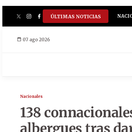
NACI
ÚLTIMAS NOTICIAS
twitter
instagram
facebook
tiktok
youtube
spotify
07 ago 2026
Nacionales
138 connacional
albergues tras da