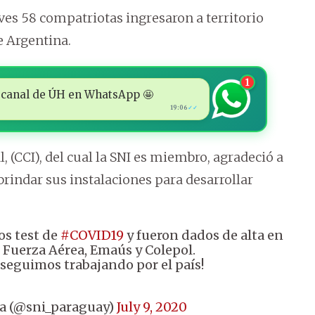
ves 58 compatriotas ingresaron a territorio
e Argentina.
1
 al canal de ÚH en WhatsApp 🤩
19:06
✓✓
, (CCI), del cual la SNI es miembro, agradeció a
brindar sus instalaciones para desarrollar
los test de
#COVID19
y fueron dados de alta en
y, Fuerza Aérea, Emaús y Colepol.
seguimos trabajando por el país!
ia (@sni_paraguay)
July 9, 2020