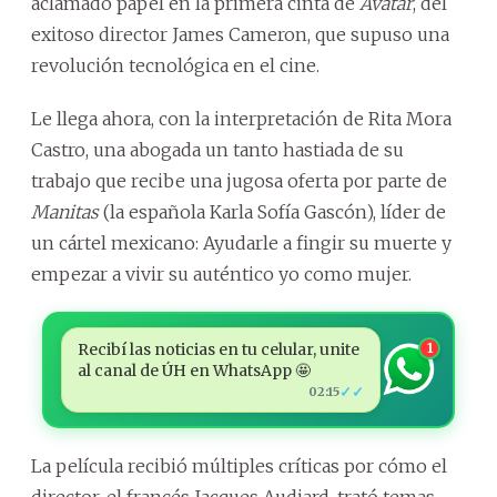
aclamado papel en la primera cinta de
Avatar
, del
exitoso director James Cameron, que supuso una
revolución tecnológica en el cine.
Le llega ahora, con la interpretación de Rita Mora
Castro, una abogada un tanto hastiada de su
trabajo que recibe una jugosa oferta por parte de
Manitas
(la española Karla Sofía Gascón), líder de
un cártel mexicano: Ayudarle a fingir su muerte y
empezar a vivir su auténtico yo como mujer.
Recibí las noticias en tu celular, unite
1
al canal de ÚH en WhatsApp 🤩
✓✓
02:15
La película recibió múltiples críticas por cómo el
director, el francés Jacques Audiard, trató temas