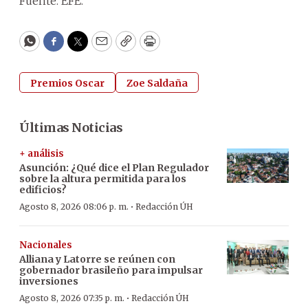
Fuente. EFE.
WhatsApp
Facebook
Twitter
Email
Copy
Print
Premios Oscar
Zoe Saldaña
Últimas Noticias
+ análisis
Asunción: ¿Qué dice el Plan Regulador
sobre la altura permitida para los
edificios?
·
Agosto 8, 2026 08:06 p. m.
Redacción ÚH
Nacionales
Alliana y Latorre se reúnen con
gobernador brasileño para impulsar
inversiones
·
Agosto 8, 2026 07:35 p. m.
Redacción ÚH