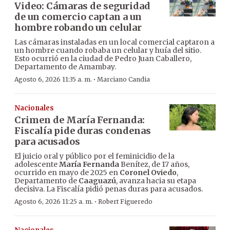
Video: Cámaras de seguridad
de un comercio captan a un
hombre robando un celular
Las cámaras instaladas en un local comercial captaron a
un hombre cuando robaba un celular y huía del sitio.
Esto ocurrió en la ciudad de Pedro Juan Caballero,
Departamento de Amambay.
·
Agosto 6, 2026 11:35 a. m.
Marciano Candia
Nacionales
Crimen de María Fernanda:
Fiscalía pide duras condenas
para acusados
El juicio oral y público por el feminicidio de la
adolescente
María Fernanda
Benítez, de 17 años,
ocurrido en mayo de 2025 en
Coronel Oviedo
,
Departamento de
Caaguazú
, avanza hacia su etapa
decisiva. La Fiscalía pidió penas duras para acusados.
·
Agosto 6, 2026 11:25 a. m.
Robert Figueredo