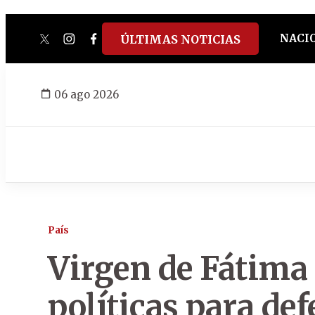
NACI
ÚLTIMAS NOTICIAS
twitter
instagram
facebook
tiktok
youtube
spotify
06 ago 2026
País
Virgen de Fátima
políticas para def