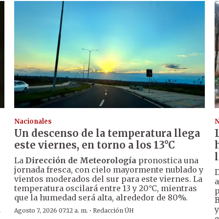
Nacionales
N
Un descenso de la temperatura llega
este viernes, en torno a los 13°C
La
Dirección de Meteorología
pronostica una
jornada fresca, con cielo mayormente nublado y
D
vientos moderados del sur para este viernes. La
a
temperatura oscilará entre 13 y 20°C, mientras
p
que la humedad será alta, alrededor de 80%.
B
a
y
·
Agosto 7, 2026 07:12 a. m.
Redacción ÚH
e