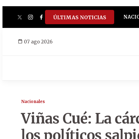
NACI
ÚLTIMAS NOTICIAS
twitter
instagram
facebook
tiktok
youtube
spotify
07 ago 2026
Nacionales
Viñas Cué: La cár
los políticos salp