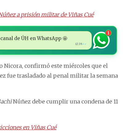
Núñez a prisión militar de Viñas Cué
1
 al canal de ÚH en WhatsApp 🤩
12:39
✓✓
go Nicora, confirmó este miércoles que el
z fue trasladado al penal militar la semana
achi
Núñez debe cumplir una condena de 11
ricciones en Viñas Cué