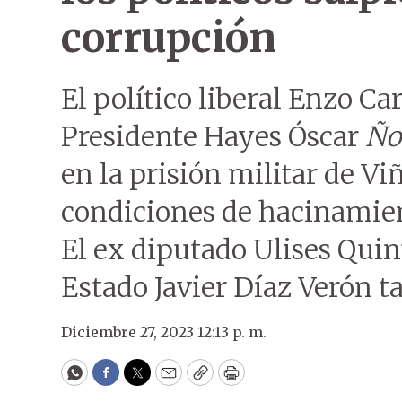
corrupción
El político liberal Enzo C
Presidente Hayes Óscar
Ño
en la prisión militar de Vi
condiciones de hacinamien
El ex diputado Ulises Quint
Estado Javier Díaz Verón t
Diciembre 27, 2023 12:13 p. m.
WhatsApp
Facebook
Twitter
Email
Copy
Print