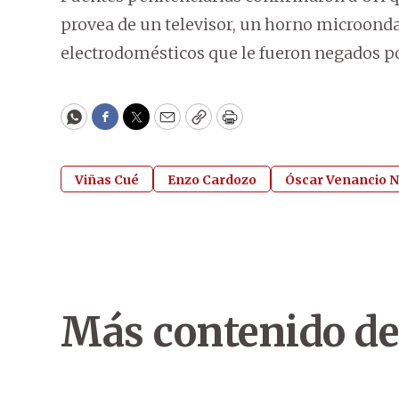
provea de un televisor, un horno microonda
electrodomésticos que le fueron negados po
WhatsApp
Facebook
Twitter
Email
Copy
Print
Viñas Cué
Enzo Cardozo
Óscar Venancio 
Más contenido de