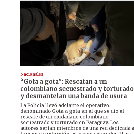
Nacionales
“Gota a gota”: Rescatan a un
colombiano secuestrado y torturado
y desmantelan una banda de usura
La Policía llevó adelante el operativo
denominado
Gota a gota
en el que se dio el
rescate de un ciudadano colombiano
secuestrado y torturado en Paraguay. Los
autores serían miembros de una red dedicada 
la
usura
y
extorsión
. Hay seis detenidos. Para