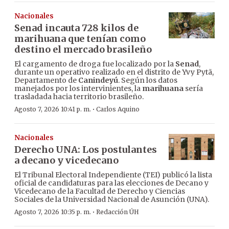
Nacionales
Senad incauta 728 kilos de
marihuana que tenían como
destino el mercado brasileño
El cargamento de droga fue localizado por la
Senad
,
durante un operativo realizado en el distrito de Yvy Pytã,
Departamento de
Canindeyú
. Según los datos
manejados por los intervinientes, la
marihuana
sería
trasladada hacia territorio brasileño.
·
Agosto 7, 2026 10:41 p. m.
Carlos Aquino
Nacionales
Derecho UNA: Los postulantes
a decano y vicedecano
El Tribunal Electoral Independiente (TEI) publicó la lista
oficial de candidaturas para las elecciones de Decano y
Vicedecano de la Facultad de Derecho y Ciencias
Sociales de la Universidad Nacional de Asunción (UNA).
·
Agosto 7, 2026 10:35 p. m.
Redacción ÚH