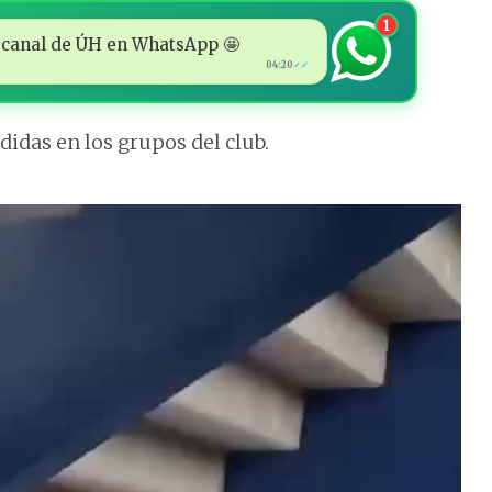
1
 al canal de ÚH en WhatsApp 🤩
04:20
✓✓
idas en los grupos del club.