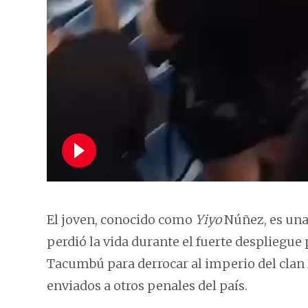
El joven, conocido como
Yiyo
Núñez, es una 
perdió la vida durante el fuerte despliegue p
Tacumbú para derrocar al imperio del clan R
enviados a otros penales del país.