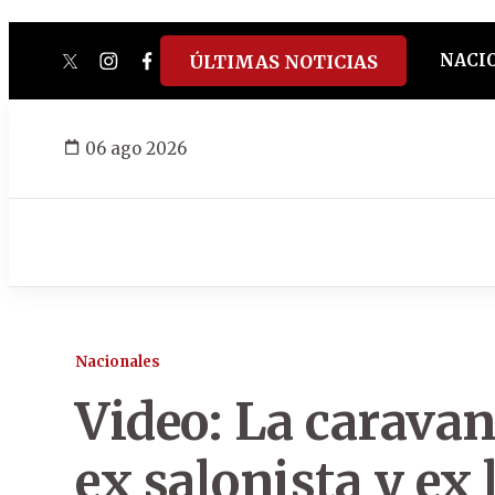
NACI
ÚLTIMAS NOTICIAS
twitter
instagram
facebook
tiktok
youtube
spotify
06 ago 2026
Nacionales
Video: La caravan
ex salonista y ex