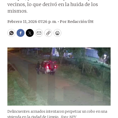
vecinos, lo que derivó en la huida de los
mismos.
Febrero 11, 2026 07:26 p. m. •
Por
Redacción ÚH
WhatsApp
Facebook
Twitter
Email
Copy
Print
Delincuentes armados intentaron perpetrar un robo en una
vivienda en la ciudad de Limpio.
Foto: NPY.