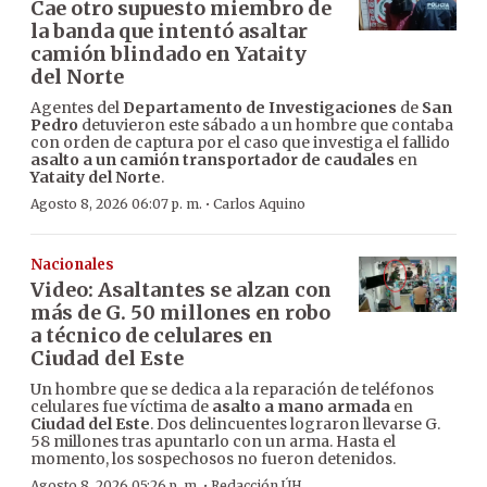
Cae otro supuesto miembro de
la banda que intentó asaltar
camión blindado en Yataity
del Norte
Agentes del
Departamento de Investigaciones
de
San
Pedro
detuvieron este sábado a un hombre que contaba
con orden de captura por el caso que investiga el fallido
asalto a un camión transportador de caudales
en
Yataity del Norte
.
·
Agosto 8, 2026 06:07 p. m.
Carlos Aquino
Nacionales
Video: Asaltantes se alzan con
más de G. 50 millones en robo
a técnico de celulares en
Ciudad del Este
Un hombre que se dedica a la reparación de teléfonos
celulares fue víctima de
asalto a mano armada
en
Ciudad del Este
. Dos delincuentes lograron llevarse G.
58 millones tras apuntarlo con un arma. Hasta el
momento, los sospechosos no fueron detenidos.
·
Agosto 8, 2026 05:26 p. m.
Redacción ÚH