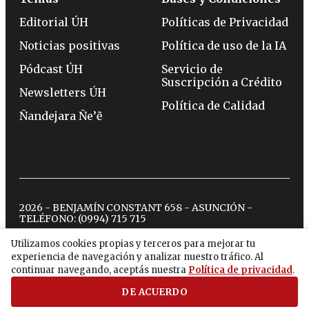
Editorial ÚH
Políticas de Privacidad
Noticias positivas
Política de uso de la IA
Pódcast ÚH
Servicio de
Suscripción a Crédito
Newsletters ÚH
Política de Calidad
Ñandejara Ñe’ẽ
2026 - BENJAMÍN CONSTANT 658 - ASUNCIÓN -
TELÉFONO:
(0994) 715 715
Utilizamos cookies propias y terceros para mejorar tu
experiencia de navegación y analizar nuestro tráfico. Al
twitter
instagram
facebook
tiktok
youtube
spotify
continuar navegando, aceptás nuestra
Política de privacidad
.
DE ACUERDO