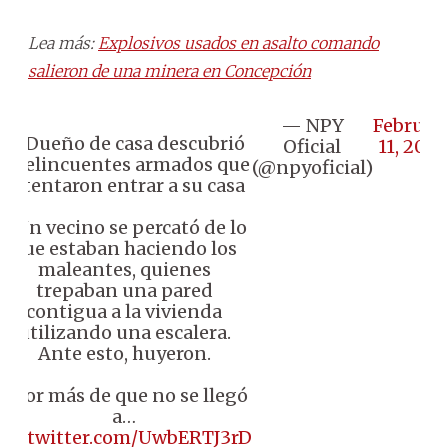
Lea más:
Explosivos usados en asalto comando
salieron de una minera en Concepción
— NPY
Februar
📌 Dueño de casa descubrió
Oficial
11, 2026
a delincuentes armados que
(@npyoficial)
intentaron entrar a su casa
♦️ Un vecino se percató de lo
que estaban haciendo los
maleantes, quienes
trepaban una pared
contigua a la vivienda
utilizando una escalera.
Ante esto, huyeron.
♦️ Por más de que no se llegó
a…
pic.twitter.com/UwbERTJ3rD