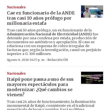
Nacionales
Cae ex funcionario de la ANDE
tras casi 10 años prófugo por
millonaria estafa
Tras casi 10 años prófugo, un ex funcionario de la
Administración Nacional de Electricidad (ANDE)
fue
detenido por una condena por estafa, producción de
documentos no auténticos y apropiación. El caso se
relaciona con un esquema de cobro irregular de
facturas que, según la investigación, causó un perjuicio
superior a G. 100 millones.
·
Agosto 6, 2026 04:37 p. m.
Redacción ÚH
Nacionales
Itaipú pone pausa a uno de sus
mayores espectáculos para
modernizar: ¿Qué cambios se
vienen?
Tras casi 24 años de funcionamiento, la iluminación
monumental de Itaipú, consistente en el tradicional
espectáculo de luces y sonidos, hará su última