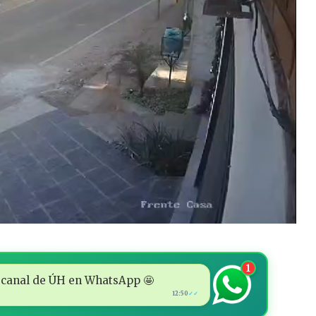
1
 al canal de ÚH en WhatsApp 🤩
12:50
✓✓