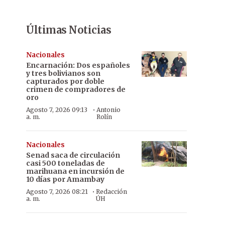
Últimas Noticias
Nacionales
Encarnación: Dos españoles
y tres bolivianos son
capturados por doble
crimen de compradores de
oro
·
Agosto 7, 2026 09:13
Antonio
a. m.
Rolín
Nacionales
Senad saca de circulación
casi 500 toneladas de
marihuana en incursión de
10 días por Amambay
·
Agosto 7, 2026 08:21
Redacción
a. m.
ÚH