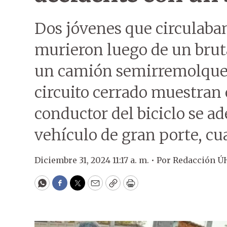
Dos jóvenes que circulaba
murieron luego de un bruta
un camión semirremolque 
circuito cerrado muestran
conductor del biciclo se a
vehículo de gran porte, cua
Diciembre 31, 2024 11:17 a. m. •
Por
Redacción Ú
WhatsApp
Facebook
Twitter
Email
Copy
Print