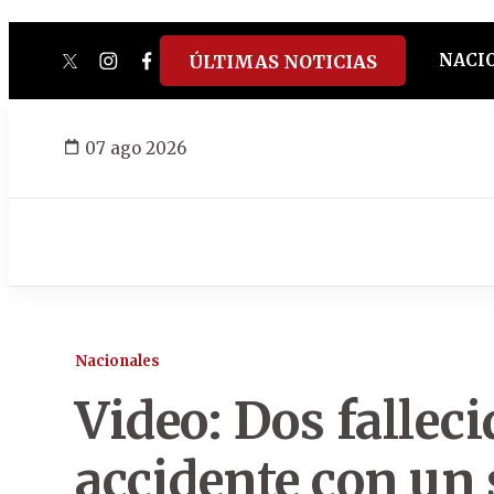
NACI
ÚLTIMAS NOTICIAS
twitter
instagram
facebook
tiktok
youtube
spotify
07 ago 2026
Nacionales
Video: Dos fallec
accidente con un