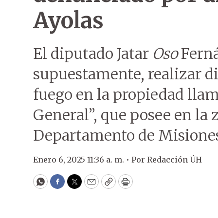
Ayolas
El diputado Jatar
Oso
Ferná
supuestamente, realizar di
fuego en la propiedad lla
General”, que posee en la 
Departamento de Misione
Enero 6, 2025 11:36 a. m. •
Por
Redacción ÚH
WhatsApp
Facebook
Twitter
Email
Copy
Print