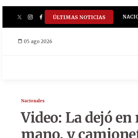
NACI
ÚLTIMAS NOTICIAS
twitter
instagram
facebook
tiktok
youtube
spotify
05 ago 2026
Nacionales
Video: La dejó en 
mano, y camionet