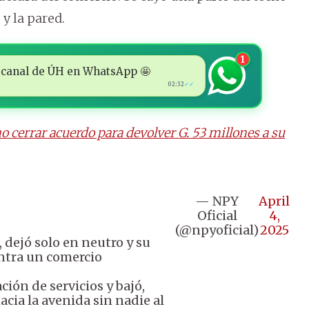
y la pared.
1
 al canal de ÚH en WhatsApp 🤩
02:32
✓✓
o cerrar acuerdo para devolver G. 53 millones a su
— NPY
April
Oficial
4,
(@npyoficial)
2025
 dejó solo en neutro y su
ntra un comercio
ción de servicios y bajó,
cia la avenida sin nadie al