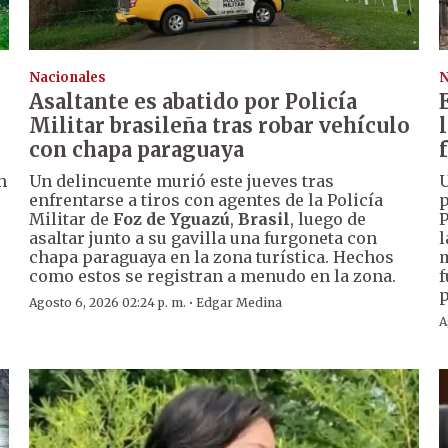
Nacionales
N
Asaltante es abatido por Policía
Militar brasileña tras robar vehículo
con chapa paraguaya
n
Un delincuente murió este jueves tras
U
enfrentarse a tiros con agentes de la Policía
p
Militar de
Foz de Yguazú
,
Brasil
, luego de
P
asaltar junto a su gavilla una furgoneta con
l
chapa paraguaya en la zona turística. Hechos
m
como estos se registran a menudo en la zona.
f
p
·
Agosto 6, 2026 02:24 p. m.
Edgar Medina
A