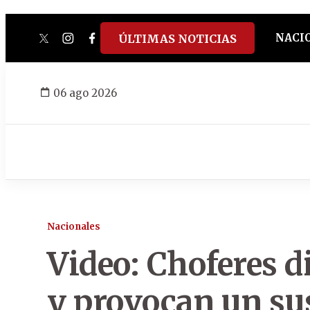
NACI
ÚLTIMAS NOTICIAS
twitter
instagram
facebook
tiktok
youtube
spotify
06 ago 2026
Nacionales
Video: Choferes d
y provocan un sus