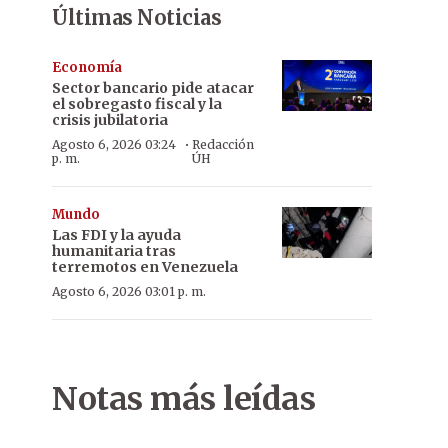
Últimas Noticias
Economía
Sector bancario pide atacar
el sobregasto fiscal y la
crisis jubilatoria
·
Agosto 6, 2026 03:24
Redacción
p. m.
ÚH
Mundo
Las FDI y la ayuda
humanitaria tras
terremotos en Venezuela
Agosto 6, 2026 03:01 p. m.
Notas más leídas