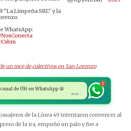
49 "La Limpeña SRL" y la
orenzo.
de WhatsApp:
#NosConecta
ZrCsbm
de un roce de colectivos en San Lorenzo
1
 al canal de ÚH en WhatsApp 🤩
18:28
✓✓
pasajeros de la Línea 49 intentaron convencer al
 preso de la ira, empuñó un palo y fue a