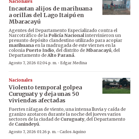
Nacionales
Incautan alijos de marihuana
a orillas del Lago Itaipú en
Mbaracayú
Agentes del Departamento Especializado contra el
Narcotráfico de la
Policía Nacional
intervinieron un
presunto depósito clandestino utilizado para acopiar
marihuana
en la madrugada de este viernes en la
colonia
Puerto Indio
, del distrito de
Mbaracayú
, del
Departamento de
Alto Paraná
.
·
Agosto 7, 2026 02:04 p. m.
Edgar Medina
Nacionales
Violento temporal golpea
Curuguaty y deja unas 50
viviendas afectadas
Fuertes ráfagas de viento, una intensa lluvia y caída de
granizo azotaron durante la noche del jueves varios
sectores de la ciudad de
Curuguaty
, del Departamento
de
Canindeyú
.
·
Agosto 7, 2026 01:26 p. m.
Carlos Aquino