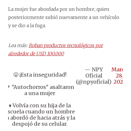
La mujer fue abordada por un hombre, quien
posteriormente subió nuevamente a un vehículo
y se dio a la fuga.
Lea más:
Roban productos tecnológicos por
alrededor de USD 100.000
— NPY
March
😤 ¡Esta inseguridad!
Oficial
28,
(@npyoficial)
2025
📌 "Autochorros" asaltaron
a una mujer
♦️ Volvía con su hija de la
escuela cuando un hombre
la abordó de hacia atrás y la
despojó de su celular.