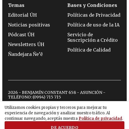
Temas
Bases y Condiciones
Editorial ÚH
Políticas de Privacidad
Noticias positivas
Política de uso de la IA
Pódcast ÚH
Servicio de
Suscripción a Crédito
Newsletters ÚH
Política de Calidad
Ñandejara Ñe’ẽ
2026 - BENJAMÍN CONSTANT 658 - ASUNCIÓN -
TELÉFONO:
(0994) 715 715
Utilizamos cookies propias y terceros para mejorar tu
experiencia de navegación y analizar nuestro tráfico. Al
twitter
instagram
facebook
tiktok
youtube
spotify
continuar navegando, aceptás nuestra
Política de privacidad
.
DE ACUERDO