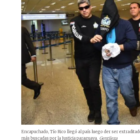
Encapuchado, Tío Rico llegó al país luego der ser extraditad
más buscadas por la Justicia paraguaya.
Gentileza