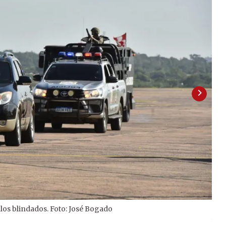
los blindados. Foto: José Bogado
2
/
2
las 