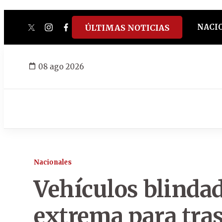
NACI
ÚLTIMAS NOTICIAS
twitter
instagram
facebook
tiktok
youtube
spotify
08 ago 2026
Nacionales
Vehículos blinda
extrema para tras