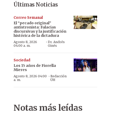
Últimas Noticias
Correo Semanal
El “pecado original”
antistronista: Falacias
discursivas y la justificación
histórica de la dictadura
·
Agosto 8, 2026
Dr. Andrés
04:00 a. m.
Ginés
Sociedad
Los 15 años de Fiorella
Mieres
·
Agosto 8, 2026 04:00
Redacción
a. m.
ÚH
Notas más leídas
Encapuchado, Tío Rico llegó al país luego der ser extraditado desd
personas más buscadas por la Justicia paraguaya.