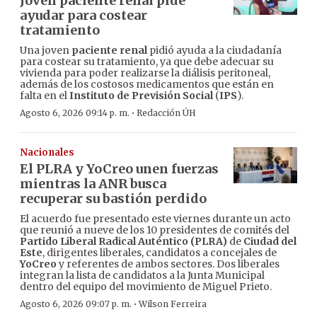
Joven paciente renal pide
ayudar para costear
tratamiento
Una joven
paciente renal
pidió ayuda a la ciudadanía
para costear su tratamiento, ya que debe adecuar su
vivienda para poder realizarse la diálisis peritoneal,
además de los costosos medicamentos que están en
falta en el
Instituto de Previsión Social
(
IPS
).
·
Agosto 6, 2026 09:14 p. m.
Redacción ÚH
Nacionales
El PLRA y YoCreo unen fuerzas
mientras la ANR busca
recuperar su bastión perdido
El acuerdo fue presentado este viernes durante un acto
que reunió a nueve de los 10 presidentes de comités del
Partido Liberal Radical Auténtico (PLRA)
de
Ciudad del
Este
, dirigentes liberales, candidatos a concejales de
YoCreo
y referentes de ambos sectores. Dos liberales
integran la lista de candidatos a la Junta Municipal
dentro del equipo del movimiento de Miguel Prieto.
·
Agosto 6, 2026 09:07 p. m.
Wilson Ferreira