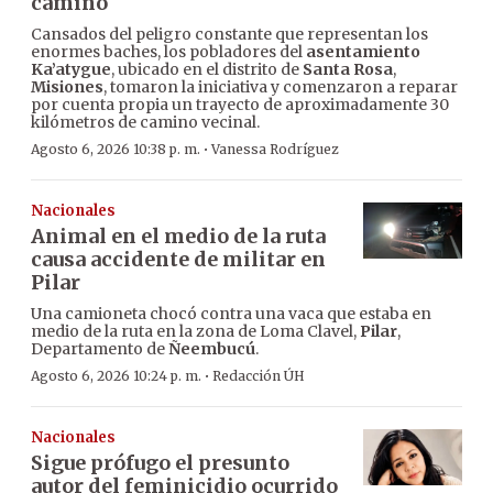
camino
Cansados del peligro constante que representan los
enormes baches, los pobladores del
asentamiento
Ka’atygue
, ubicado en el distrito de
Santa Rosa
,
Misiones
, tomaron la iniciativa y comenzaron a reparar
por cuenta propia un trayecto de aproximadamente 30
kilómetros de camino vecinal.
·
Agosto 6, 2026 10:38 p. m.
Vanessa Rodríguez
Nacionales
Animal en el medio de la ruta
causa accidente de militar en
Pilar
Una camioneta chocó contra una vaca que estaba en
medio de la ruta en la zona de Loma Clavel,
Pilar
,
Departamento de
Ñeembucú
.
·
Agosto 6, 2026 10:24 p. m.
Redacción ÚH
Nacionales
Sigue prófugo el presunto
autor del feminicidio ocurrido