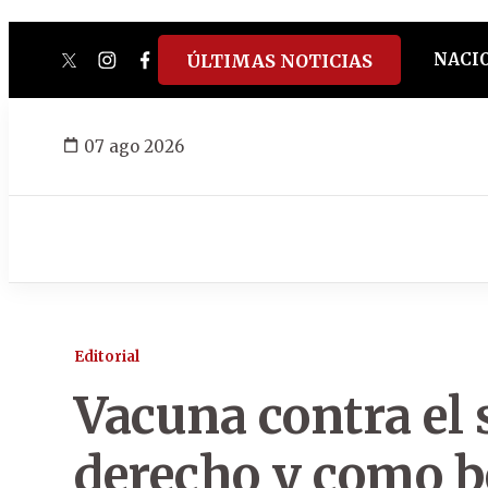
NACI
ÚLTIMAS NOTICIAS
twitter
instagram
facebook
tiktok
youtube
spotify
07 ago 2026
Editorial
Vacuna contra el
derecho y como b