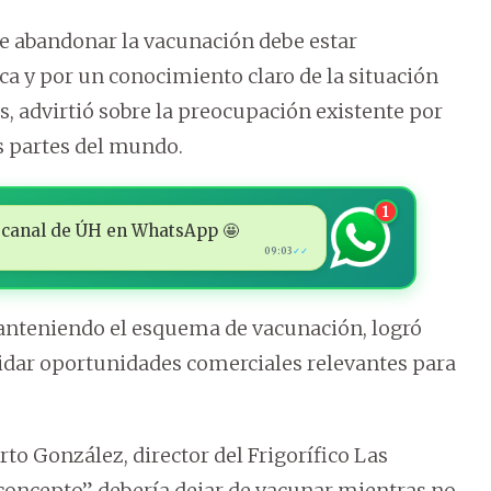
de abandonar la vacunación debe estar
ica y por un conocimiento claro de la situación
 advirtió sobre la preocupación existente por
s partes del mundo.
1
 al canal de ÚH en WhatsApp 🤩
09:03
✓✓
nteniendo el esquema de vacunación, logró
idar oportunidades comerciales relevantes para
o González, director del Frigorífico Las
concepto” debería dejar de vacunar mientras no