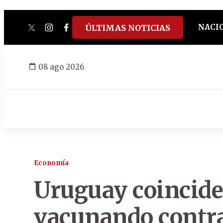
NACI
ÚLTIMAS NOTICIAS
twitter
instagram
facebook
tiktok
youtube
spotify
08 ago 2026
Economía
Uruguay coincide
vacunando contra