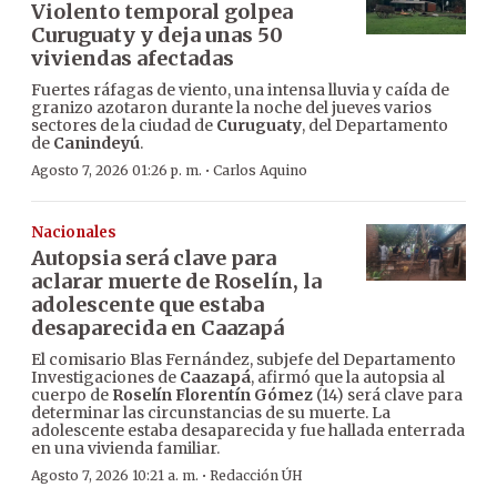
Violento temporal golpea
Curuguaty y deja unas 50
viviendas afectadas
Fuertes ráfagas de viento, una intensa lluvia y caída de
granizo azotaron durante la noche del jueves varios
sectores de la ciudad de
Curuguaty
, del Departamento
de
Canindeyú
.
·
Agosto 7, 2026 01:26 p. m.
Carlos Aquino
Nacionales
Autopsia será clave para
aclarar muerte de Roselín, la
adolescente que estaba
desaparecida en Caazapá
El comisario Blas Fernández, subjefe del Departamento
Investigaciones de
Caazapá
, afirmó que la autopsia al
cuerpo de
Roselín Florentín Gómez
(14) será clave para
determinar las circunstancias de su muerte. La
adolescente estaba desaparecida y fue hallada enterrada
en una vivienda familiar.
·
Agosto 7, 2026 10:21 a. m.
Redacción ÚH