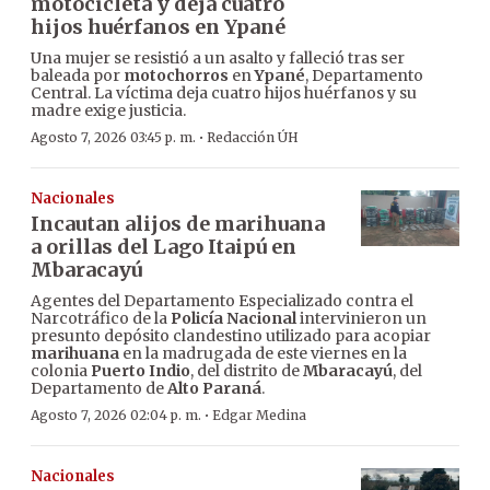
motocicleta y deja cuatro
hijos huérfanos en Ypané
Una mujer se resistió a un asalto y falleció tras ser
baleada por
motochorros
en
Ypané
, Departamento
Central. La víctima deja cuatro hijos huérfanos y su
madre exige justicia.
·
Agosto 7, 2026 03:45 p. m.
Redacción ÚH
Nacionales
Incautan alijos de marihuana
a orillas del Lago Itaipú en
Mbaracayú
Agentes del Departamento Especializado contra el
Narcotráfico de la
Policía Nacional
intervinieron un
presunto depósito clandestino utilizado para acopiar
marihuana
en la madrugada de este viernes en la
colonia
Puerto Indio
, del distrito de
Mbaracayú
, del
Departamento de
Alto Paraná
.
·
Agosto 7, 2026 02:04 p. m.
Edgar Medina
Nacionales