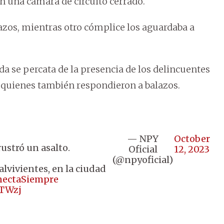
n una cámara de circuito cerrado.
zos, mientras otro cómplice los aguardaba a
a se percata de la presencia de los delincuentes
, quienes también respondieron a balazos.
— NPY
October
ustró un asalto.
Oficial
12, 2023
(@npyoficial)
alvivientes, en la ciudad
ectaSiempre
tTWzj