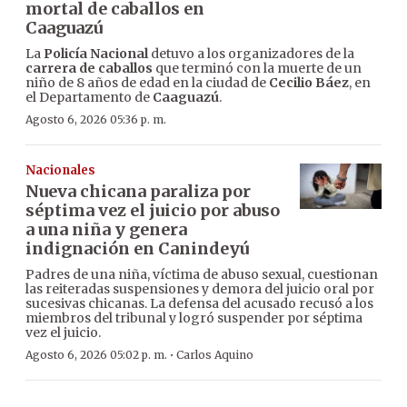
mortal de caballos en
Caaguazú
La
Policía Nacional
detuvo a los organizadores de la
carrera de caballos
que terminó con la muerte de un
niño de 8 años de edad en la ciudad de
Cecilio Báez
, en
el Departamento de
Caaguazú
.
Agosto 6, 2026 05:36 p. m.
Nacionales
Nueva chicana paraliza por
séptima vez el juicio por abuso
a una niña y genera
indignación en Canindeyú
Padres de una niña, víctima de abuso sexual, cuestionan
las reiteradas suspensiones y demora del juicio oral por
sucesivas chicanas. La defensa del acusado recusó a los
miembros del tribunal y logró suspender por séptima
vez el juicio.
·
Agosto 6, 2026 05:02 p. m.
Carlos Aquino