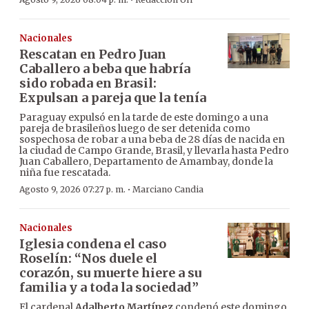
·
Nacionales
Rescatan en Pedro Juan
Caballero a beba que habría
sido robada en Brasil:
Expulsan a pareja que la tenía
Paraguay expulsó en la tarde de este domingo a una
pareja de brasileños luego de ser detenida como
sospechosa de robar a una beba de 28 días de nacida en
la ciudad de Campo Grande, Brasil, y llevarla hasta Pedro
Juan Caballero, Departamento de Amambay, donde la
niña fue rescatada.
·
Agosto 9, 2026 07:27 p. m.
Marciano Candia
Nacionales
Iglesia condena el caso
Roselín: “Nos duele el
corazón, su muerte hiere a su
familia y a toda la sociedad”
El cardenal
Adalberto Martínez
condenó este domingo