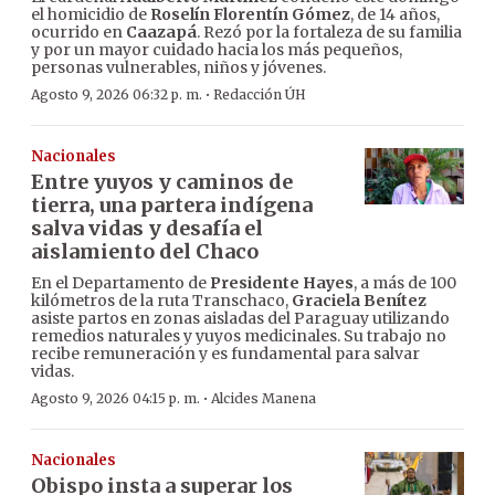
el homicidio de
Roselín Florentín Gómez
, de 14 años,
ocurrido en
Caazapá
. Rezó por la fortaleza de su familia
y por un mayor cuidado hacia los más pequeños,
personas vulnerables, niños y jóvenes.
·
Agosto 9, 2026 06:32 p. m.
Redacción ÚH
Nacionales
Entre yuyos y caminos de
tierra, una partera indígena
salva vidas y desafía el
aislamiento del Chaco
En el Departamento de
Presidente Hayes
, a más de 100
kilómetros de la ruta Transchaco,
Graciela Benítez
asiste partos en zonas aisladas del Paraguay utilizando
remedios naturales y yuyos medicinales. Su trabajo no
recibe remuneración y es fundamental para salvar
vidas.
·
Agosto 9, 2026 04:15 p. m.
Alcides Manena
Nacionales
Obispo insta a superar los