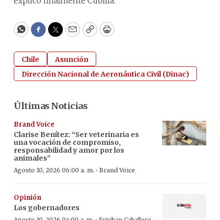
explicó finalmente Cubilla.
WhatsApp
Facebook
Twitter
Email
Copy
Print
Chile
Asunción
Dirección Nacional de Aeronáutica Civil (Dinac)
Últimas Noticias
Brand Voice
Clarise Benítez: “Ser veterinaria es
una vocación de compromiso,
responsabilidad y amor por los
animales”
·
Agosto 10, 2026 06:00 a. m.
Brand Voice
Opinión
Los gobernadores
Agosto 10, 2026 04:00 a. m.
Esteban Caballero