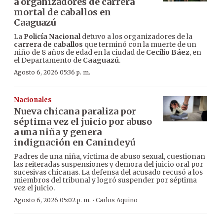
a organizadores de carrera
mortal de caballos en
Caaguazú
La
Policía Nacional
detuvo a los organizadores de la
carrera de caballos
que terminó con la muerte de un
niño de 8 años de edad en la ciudad de
Cecilio Báez
, en
el Departamento de
Caaguazú
.
Agosto 6, 2026 05:36 p. m.
Nacionales
Nueva chicana paraliza por
séptima vez el juicio por abuso
a una niña y genera
indignación en Canindeyú
Padres de una niña, víctima de abuso sexual, cuestionan
las reiteradas suspensiones y demora del juicio oral por
sucesivas chicanas. La defensa del acusado recusó a los
miembros del tribunal y logró suspender por séptima
vez el juicio.
·
Agosto 6, 2026 05:02 p. m.
Carlos Aquino