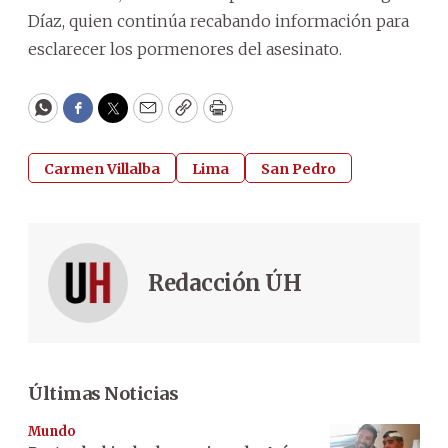
Díaz, quien continúa recabando información para
esclarecer los pormenores del asesinato.
WhatsApp
Facebook
Twitter
Email
Copy
Print
Carmen Villalba
Lima
San Pedro
Redacción ÚH
Últimas Noticias
Mundo