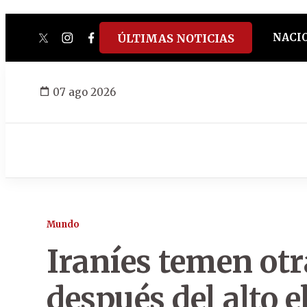
NACI
ÚLTIMAS NOTICIAS
twitter
instagram
facebook
tiktok
youtube
spotify
07 ago 2026
Mundo
Iraníes temen otr
después del alto e