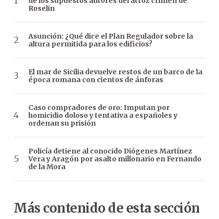
de los supuestos autores del atroz crimen de
Roselin
Asunción: ¿Qué dice el Plan Regulador sobre la
altura permitida para los edificios?
El mar de Sicilia devuelve restos de un barco de la
época romana con cientos de ánforas
Caso compradores de oro: Imputan por
homicidio doloso y tentativa a españoles y
ordenan su prisión
Policía detiene al conocido Diógenes Martínez
Vera y Aragón por asalto millonario en Fernando
de la Mora
Más contenido de esta sección