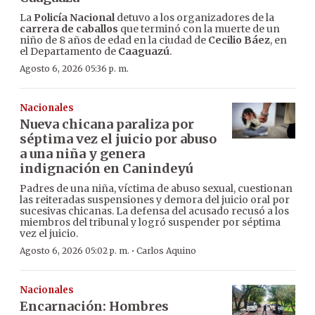
La
Policía Nacional
detuvo a los organizadores de la
carrera de caballos
que terminó con la muerte de un
niño de 8 años de edad en la ciudad de
Cecilio Báez
, en
el Departamento de
Caaguazú
.
Agosto 6, 2026 05:36 p. m.
Nacionales
Nueva chicana paraliza por
séptima vez el juicio por abuso
a una niña y genera
indignación en Canindeyú
Padres de una niña, víctima de abuso sexual, cuestionan
las reiteradas suspensiones y demora del juicio oral por
sucesivas chicanas. La defensa del acusado recusó a los
miembros del tribunal y logró suspender por séptima
vez el juicio.
·
Agosto 6, 2026 05:02 p. m.
Carlos Aquino
Nacionales
Encarnación: Hombres