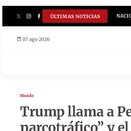
NACI
ÚLTIMAS NOTICIAS
twitter
instagram
facebook
tiktok
youtube
spotify
07 ago 2026
Mundo
Trump llama a Pet
narcotráfico” y el