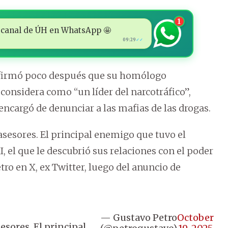
1
 al canal de ÚH en WhatsApp 🤩
09:29
✓✓
 afirmó poco después que su homólogo
onsidera como “un líder del narcotráfico”,
encargó de denunciar a las mafias de las drogas.
asesores. El principal enemigo que tuvo el
I, el que le descubrió sus relaciones con el poder
etro en X, ex Twitter, luego del anuncio de
— Gustavo Petro
October
sores. El principal