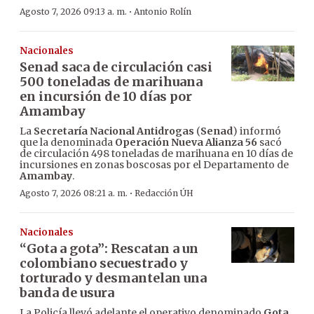
·
Agosto 7, 2026 09:13 a. m.
Antonio Rolín
Nacionales
Senad saca de circulación casi
500 toneladas de marihuana
en incursión de 10 días por
Amambay
La
Secretaría Nacional Antidrogas
(
Senad
) informó
que la denominada
Operación Nueva Alianza 56
sacó
de circulación 498 toneladas de marihuana en 10 días de
incursiones en zonas boscosas por el Departamento de
Amambay
.
·
Agosto 7, 2026 08:21 a. m.
Redacción ÚH
Nacionales
“Gota a gota”: Rescatan a un
colombiano secuestrado y
torturado y desmantelan una
banda de usura
La Policía llevó adelante el operativo denominado
Gota