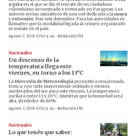
a gota
en el que se dio el rescate de un ciudadano
colombiano secuestrado y torturado en Paraguay. Los
autores serían miembros de una red dedicada a la
usura
y
extorsión
. Hay seis detenidos. Para las autoridades es
llamativo que la modalidad ligada al crimen organizado
se instale en el país.
·
Agosto 7, 2026 07:47 a. m.
Redacción ÚH
Nacionales
Un descenso de la
temperatura llega este
viernes, en torno a los 13°C
La
Dirección de Meteorología
pronostica una jornada
fresca, con cielo mayormente nublado y vientos
moderados del sur para este viernes. La temperatura
oscilará entre 13 y 20°C, mientras que la humedad será
alta, alrededor de 80%.
·
Agosto 7, 2026 07:12 a. m.
Redacción ÚH
Nacionales
Lo que tenés que saber: