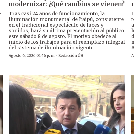
modernizar: ¿Qué cambios se vienen?
e
Tras casi 24 años de funcionamiento, la
L
iluminación monumental de Itaipú, consistente
t
en el tradicional espectáculo de luces y
a
sonidos, hará su última presentación al público
l
este sábado 8 de agosto. El motivo obedece al
d
inicio de los trabajos para el reemplazo integral
m
del sistema de iluminación vigente.
A
·
Agosto 6, 2026 01:46 p. m.
Redacción ÚH
A