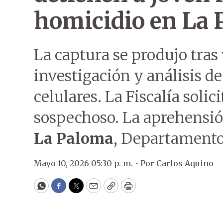
homicidio en La
La captura se produjo tras
investigación y análisis de
celulares. La Fiscalía solic
sospechoso. La aprehensión 
La Paloma
, Departament
Mayo 10, 2026 05:30 p. m. •
Por
Carlos Aquino
WhatsApp
Facebook
Twitter
Email
Copy
Print