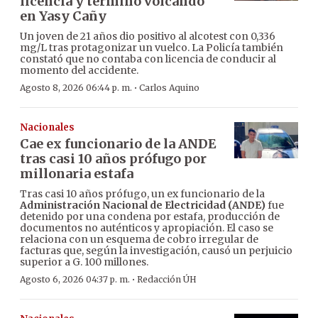
licencia y terminó volcando
en Yasy Cañy
Un joven de 21 años dio positivo al alcotest con 0,336
mg/L tras protagonizar un vuelco. La Policía también
constató que no contaba con licencia de conducir al
momento del accidente.
·
Agosto 8, 2026 06:44 p. m.
Carlos Aquino
Nacionales
Cae ex funcionario de la ANDE
tras casi 10 años prófugo por
millonaria estafa
Tras casi 10 años prófugo, un ex funcionario de la
Administración Nacional de Electricidad (ANDE)
fue
detenido por una condena por estafa, producción de
documentos no auténticos y apropiación. El caso se
relaciona con un esquema de cobro irregular de
facturas que, según la investigación, causó un perjuicio
superior a G. 100 millones.
·
Agosto 6, 2026 04:37 p. m.
Redacción ÚH