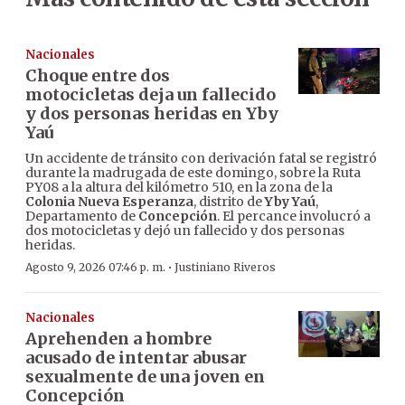
Nacionales
Choque entre dos
motocicletas deja un fallecido
y dos personas heridas en Yby
Yaú
Un accidente de tránsito con derivación fatal se registró
durante la madrugada de este domingo, sobre la Ruta
PY08 a la altura del kilómetro 510, en la zona de la
Colonia Nueva Esperanza
, distrito de
Yby Yaú
,
Departamento de
Concepción
. El percance involucró a
dos motocicletas y dejó un fallecido y dos personas
heridas.
·
Agosto 9, 2026 07:46 p. m.
Justiniano Riveros
Nacionales
Aprehenden a hombre
acusado de intentar abusar
sexualmente de una joven en
Concepción