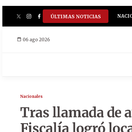
NACI
ÚLTIMAS NOTICIAS
twitter
instagram
facebook
tiktok
youtube
spotify
06 ago 2026
Nacionales
Tras llamada de au
Fiscalía logró loc