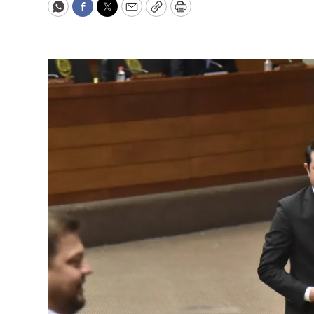
WhatsApp
Facebook
Twitter
Email
Copy
Print