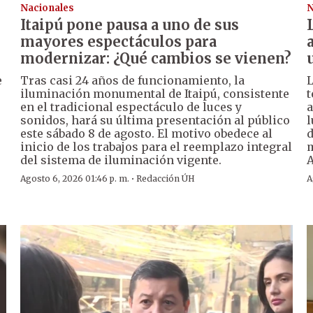
Nacionales
N
Itaipú pone pausa a uno de sus
mayores espectáculos para
modernizar: ¿Qué cambios se vienen?
e
Tras casi 24 años de funcionamiento, la
L
iluminación monumental de Itaipú, consistente
t
en el tradicional espectáculo de luces y
a
sonidos, hará su última presentación al público
l
este sábado 8 de agosto. El motivo obedece al
d
inicio de los trabajos para el reemplazo integral
m
del sistema de iluminación vigente.
A
·
Agosto 6, 2026 01:46 p. m.
Redacción ÚH
A