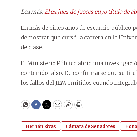
Lea más:
El ex juez de jueces cuyo título de 
En más de cinco años de escarnio público po
demostrar que cursó la carrera en la Unive
de clase.
El Ministerio Público abrió una investigac
contenido falso. De confirmarse que su títu
los fallos del JEM emitidos cuando integrab
WhatsApp
Facebook
Twitter
Email
Copy
Print
Hernán Rivas
Cámara de Senadores
Hono