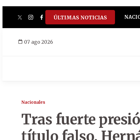
NACI
ÚLTIMAS NOTICIAS
twitter
instagram
facebook
tiktok
youtube
spotify
07 ago 2026
Nacionales
Tras fuerte presi
título falso, Her