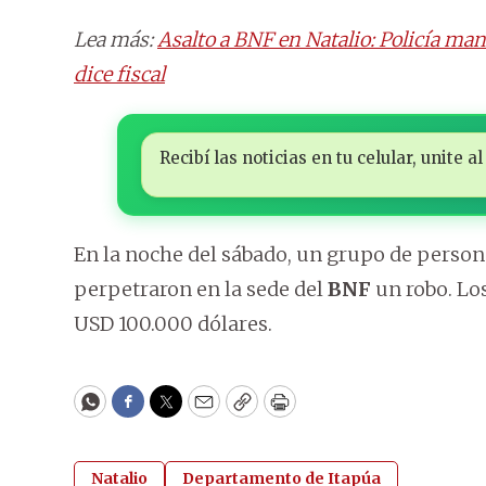
Lea más:
Asalto a BNF en Natalio: Policía ma
dice fiscal
Recibí las noticias en tu celular, unite
En la noche del sábado, un grupo de person
perpetraron en la sede del
BNF
un robo. Los
USD 100.000 dólares.
WhatsApp
Facebook
Twitter
Email
Copy
Print
Natalio
Departamento de Itapúa