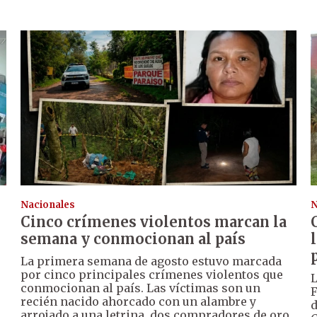
Nacionales
N
Cinco crímenes violentos marcan la
semana y conmocionan al país
La primera semana de agosto estuvo marcada
por cinco principales crímenes violentos que
L
conmocionan al país. Las víctimas son un
F
recién nacido ahorcado con un alambre y
d
arrojado a una letrina, dos compradores de oro