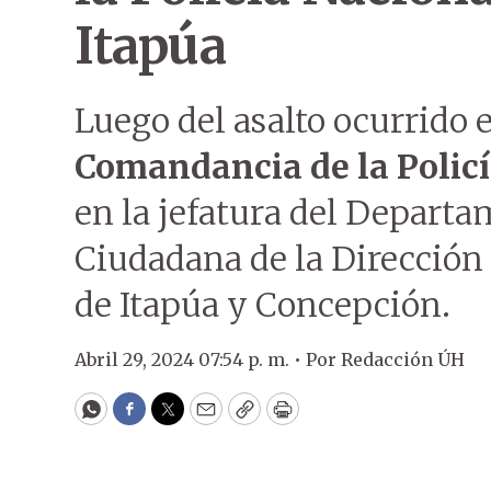
Itapúa
Luego del asalto ocurrido 
Comandancia de la Polic
en la jefatura del Depart
Ciudadana de la Dirección
de Itapúa y Concepción.
Abril 29, 2024 07:54 p. m. •
Por
Redacción ÚH
WhatsApp
Facebook
Twitter
Email
Copy
Print