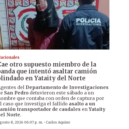
acionales
Cae otro supuesto miembro de la
banda que intentó asaltar camión
blindado en Yataity del Norte
gentes del
Departamento de Investigaciones
de
San Pedro
detuvieron este sábado a un
ombre que contaba con orden de captura por
l caso que investiga el fallido
asalto a un
amión transportador de caudales
en
Yataity
el Norte
.
·
gosto 8, 2026 06:07 p. m.
Carlos Aquino