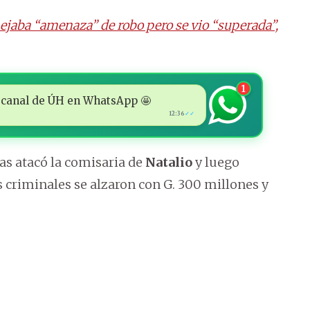
nejaba “amenaza” de robo pero se vio “superada”,
1
 al canal de ÚH en WhatsApp 🤩
12:36
✓✓
as atacó la comisaria de
Natalio
y luego
 criminales se alzaron con G. 300 millones y