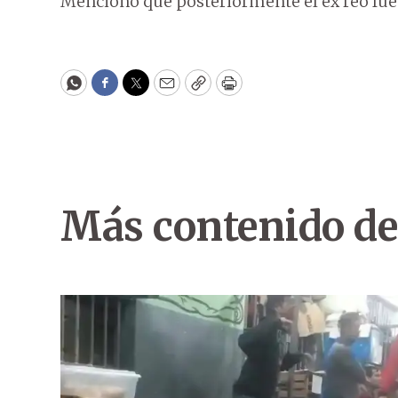
Mencionó que posteriormente el ex reo fue t
WhatsApp
Facebook
Twitter
Email
Copy
Print
Más contenido de