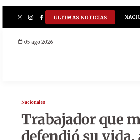
NACI
ÚLTIMAS NOTICIAS
twitter
instagram
facebook
tiktok
youtube
spotify
05 ago 2026
Nacionales
Trabajador que ma
defendió su vida,