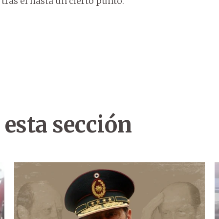
ras él hasta un cierto punto.
 esta sección