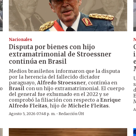
Nacionales
N
Disputa por bienes con hijo
extramatrimonial de Stroessner
continúa en Brasil
Medios brasileños informaron que la disputa
por la herencia del fallecido dictador
U
paraguayo,
Alfredo Stroessner
, continúa en
go
Brasil
con un hijo extramatrimonial. El cuerpo
d
del general fue exhumado en el 2022 y se
E
comprobó la filiación con respecto a
Enrique
M
Alfredo Fleitas
, hijo de
Michele Fleitas
.
A
·
Agosto 5, 2026 07:48 p. m.
Redacción ÚH