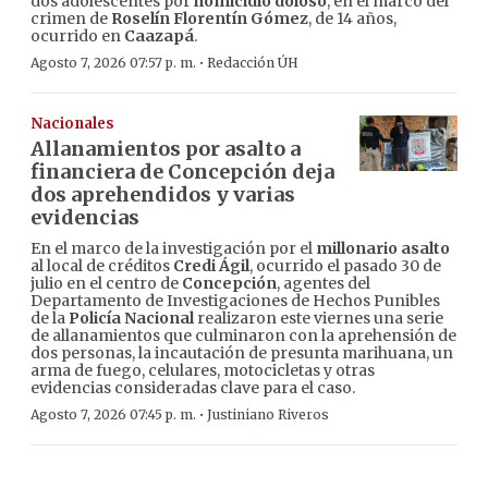
dos adolescentes por
homicidio doloso
, en el marco del
crimen de
Roselín Florentín Gómez
, de 14 años,
ocurrido en
Caazapá
.
·
Agosto 7, 2026 07:57 p. m.
Redacción ÚH
Nacionales
Allanamientos por asalto a
financiera de Concepción deja
dos aprehendidos y varias
evidencias
En el marco de la investigación por el
millonario asalto
al local de créditos
Credi Ágil
, ocurrido el pasado 30 de
julio en el centro de
Concepción
, agentes del
Departamento de Investigaciones de Hechos Punibles
de la
Policía Nacional
realizaron este viernes una serie
de allanamientos que culminaron con la aprehensión de
dos personas, la incautación de presunta marihuana, un
arma de fuego, celulares, motocicletas y otras
evidencias consideradas clave para el caso.
·
Agosto 7, 2026 07:45 p. m.
Justiniano Riveros