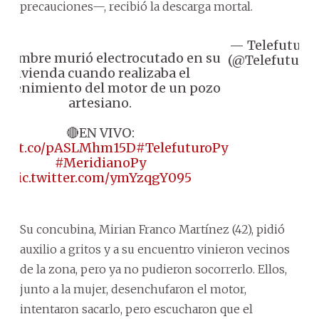
precauciones—, recibió la descarga mortal.
— Telefuturo
 hombre murió electrocutado en su
(@Telefuturo)
vivienda cuando realizaba el
ntenimiento del motor de un pozo
artesiano.
🔴EN VIVO:
ps://t.co/pASLMhm15D
#TelefuturoPy
#MeridianoPy
pic.twitter.com/ymYzqgY095
Su concubina, Mirian Franco Martínez (42), pidió
auxilio a gritos y a su encuentro vinieron vecinos
de la zona, pero ya no pudieron socorrerlo. Ellos,
junto a la mujer, desenchufaron el motor,
intentaron sacarlo, pero escucharon que el