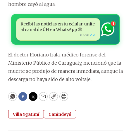
hombre cayó al agua.
Recibí las noticias en tu celular, unite
1
al canal de ÚH en WhatsApp 🤩
✓✓
08:50
El doctor Floriano Irala, médico forense del
Ministerio Público de Curuguaty, mencionó que la
muerte se produjo de manera inmediata, aunque la
descarga no haya sido de alto voltaje.
WhatsApp
Facebook
Twitter
Email
Copy
Print
Villa Ygatimí
Canindeyú