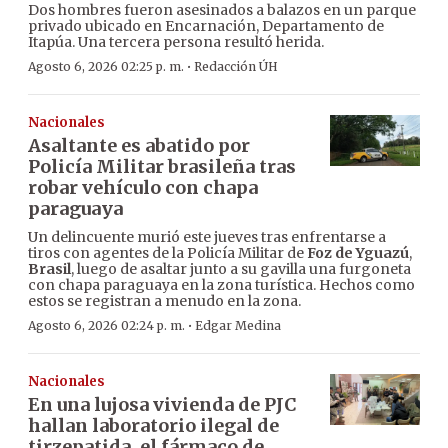
Dos hombres fueron asesinados a balazos en un parque
privado ubicado en Encarnación, Departamento de
Itapúa. Una tercera persona resultó herida.
·
Agosto 6, 2026 02:25 p. m.
Redacción ÚH
Nacionales
Asaltante es abatido por
Policía Militar brasileña tras
robar vehículo con chapa
paraguaya
Un delincuente murió este jueves tras enfrentarse a
tiros con agentes de la Policía Militar de
Foz de Yguazú
,
Brasil
, luego de asaltar junto a su gavilla una furgoneta
con chapa paraguaya en la zona turística. Hechos como
estos se registran a menudo en la zona.
·
Agosto 6, 2026 02:24 p. m.
Edgar Medina
Nacionales
En una lujosa vivienda de PJC
hallan laboratorio ilegal de
tirzepatida, el fármaco de