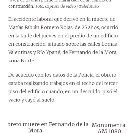
Joven de 25 años pierde la vida al caer de un edificio en
construcción.
Foto: Captura de video / Telefuturo.
El accidente laboral que derivó en la muerte de
Matías Fabián Romero Rojas, de 25 años, ocurrió
en la tarde del jueves en el predio de un edificio
en construcción, situado sobre las calles Lomas
Valentinas y Río Ypané, de Fernando de la Mora,
zona Norte.
De acuerdo con los datos de la Policía, el obrero
estaba realizando trabajos en el techo del tercer
piso del edificio cuando, en un descuido, pisó el
vacío y cayó al suelo.
—
N
en obrero muere en Fernando de la
Monumental
2
Mora
AM 1080