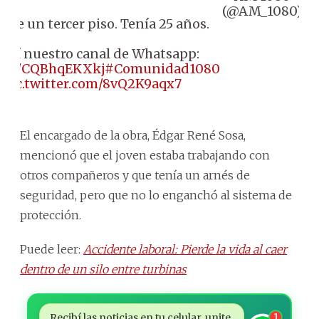
(@AM_1080)
ó de un tercer piso. Tenía 25 años.
eguí nuestro canal de Whatsapp:
/t.co/CQBhqEKXkj
#Comunidad1080

pic.twitter.com/8vQ2K9aqx7
El encargado de la obra, Édgar René Sosa,
mencionó que el joven estaba trabajando con
otros compañeros y que tenía un arnés de
seguridad, pero que no lo enganchó al sistema de
protección.
Puede leer:
Accidente laboral: Pierde la vida al caer
dentro de un silo entre turbinas
Recibí las noticias en tu celular, unite
1